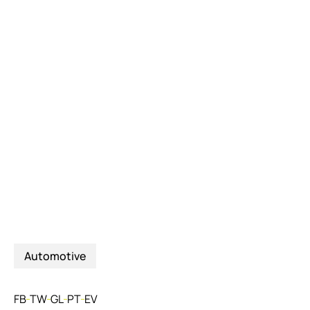
«Quisque eget risus maximus erat
porttitor tincidunt vitae ac nulla. Ut ut
augue id ex vehicula fermentum quis
sit amet felis. Duis sit ametfaucibus
porta.»
Helsiana John
– MD
Automotive
FB
TW
GL
PT
EV